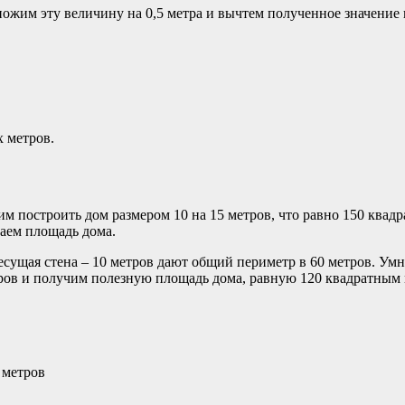
ножим эту величину на 0,5 метра и вычтем полученное значение
х метров.
м построить дом размером 10 на 15 метров, что равно 150 квадр
таем площадь дома.
 несущая стена – 10 метров дают общий периметр в 60 метров. Ум
ров и получим полезную площадь дома, равную 120 квадратным 
 метров